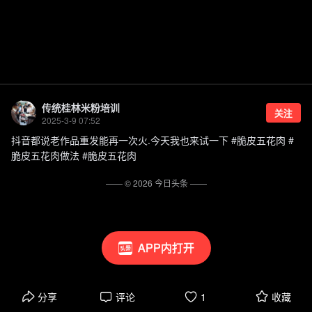
传统桂林米粉培训
关注
2025-3-9 07:52
抖音都说老作品重发能再一次火.今天我也来试一下 #脆皮五花肉 #
脆皮五花肉做法 #脆皮五花肉
—— ©
2026
今日头条
——
APP内打开
分享
评论
1
收藏