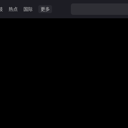
技
热点
国际
更多