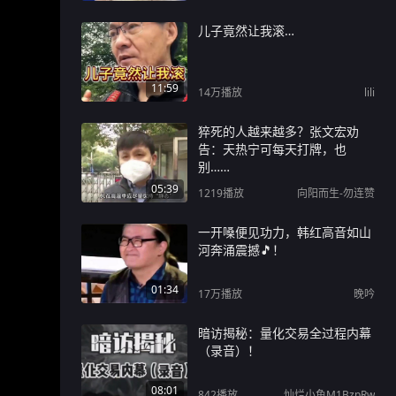
儿子竟然让我滚…
11:59
14万
播放
lili
猝死的人越来越多？张文宏劝
告：天热宁可每天打牌，也
别……
05:39
1219
播放
向阳而生-勿连赞
一开嗓便见功力，韩红高音如山
河奔涌震撼🎵！
01:34
17万
播放
晚吟
暗访揭秘：量化交易全过程内幕
（录音）！
08:01
842
播放
灿烂小鱼M1BzpRw