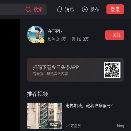
搜索
消息
发布
登录
在下阿7
关注
粉丝
赞
3.1
16.3
万
万
扫码下载今日头条APP
看最新、最热资讯内容
推荐视频
电梯加装，藏着致命骗局？
03:21
2.9万
播放
bing