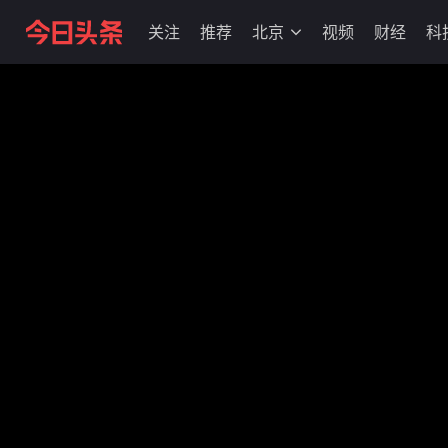
关注
推荐
北京
视频
财经
科