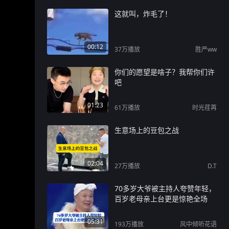
这就叫，炸毛了！
00:12
37万
播放
胜严ww
你们的愿望是啥子？我帮你们许
吧
01:23
61万
播放
时光荏苒
生意场上的豆包之战
02:04
27万
播放
D.T
70多岁大爷被主持人夸赞年轻，
百岁老母亲上台更是惊艳全场
05:31
193万
播放
风中倾听花语