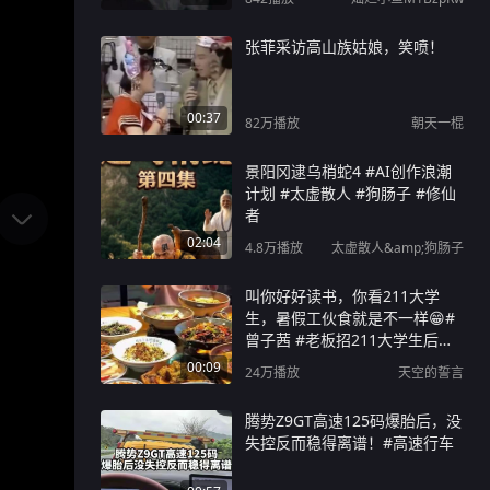
张菲采访高山族姑娘，笑喷！
00:37
82万
播放
朝天一棍
景阳冈逮乌梢蛇4 #AI创作浪潮
计划 #太虚散人 #狗肠子 #修仙
者
02:04
4.8万
播放
太虚散人&amp;狗肠子
叫你好好读书，你看211大学
生，暑假工伙食就是不一样😁#
曾子茜 #老板招211大学生后退
掉孩子暑假班 #长沙 #暑假工 #
00:09
24万
播放
天空的誓言
暑假工的正确打开方式
腾势Z9GT高速125码爆胎后，没
失控反而稳得离谱！#高速行车