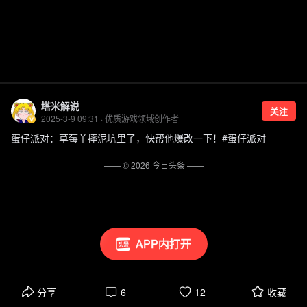
塔米解说
关注
2025-3-9 09:31 · 优质游戏领域创作者
蛋仔派对：草莓羊摔泥坑里了，快帮他爆改一下！#蛋仔派对
—— ©
2026
今日头条
——
APP内打开
分享
6
12
收藏