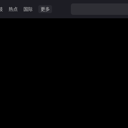
技
热点
国际
更多