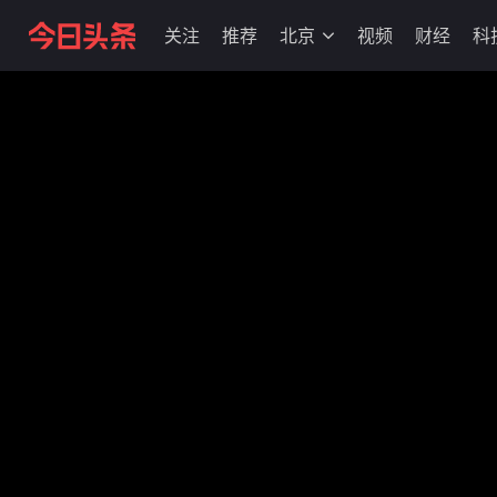
关注
推荐
北京
视频
财经
科