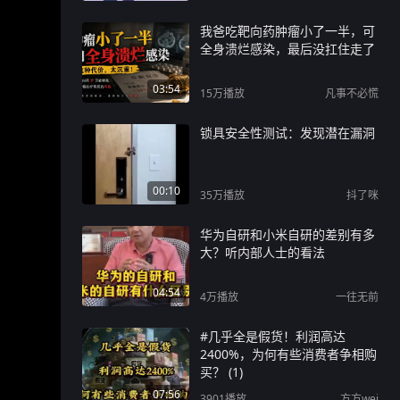
我爸吃靶向药肿瘤小了一半，可
全身溃烂感染，最后没扛住走了
03:54
15万
播放
凡事不必慌
锁具安全性测试：发现潜在漏洞
00:10
35万
播放
抖了咪
华为自研和小米自研的差别有多
大？听内部人士的看法
04:54
4万
播放
一往无前
#几乎全是假货！利润高达
2400%，为何有些消费者争相购
买？ (1)
07:56
3901
播放
方方wei