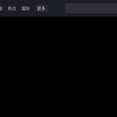
技
热点
国际
更多