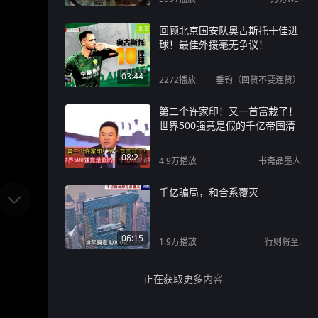
回顾北京国安队奥古斯托十佳进
球！最佳外援毫无争议！
03:44
2272
播放
垂钓（回赞不要连赞）
第二个许家印！又一首富栽了！
世界500强竟是假的千亿帝国清
08:21
4.9万
播放
书斋品墨人
千亿骗局，和合系覆灭
06:15
1.9万
播放
行则将至.
正在获取更多内容