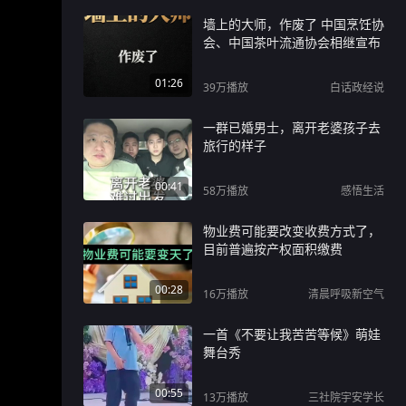
墙上的大师，作废了 中国烹饪协
会、中国茶叶流通协会相继宣布
01:26
39万
播放
白话政经说
一群已婚男士，离开老婆孩子去
旅行的样子
00:41
58万
播放
感悟生活
物业费可能要改变收费方式了，
目前普遍按产权面积缴费
00:28
16万
播放
清晨呼吸新空气
一首《不要让我苦苦等候》萌娃
舞台秀
00:55
13万
播放
三社院宇安学长