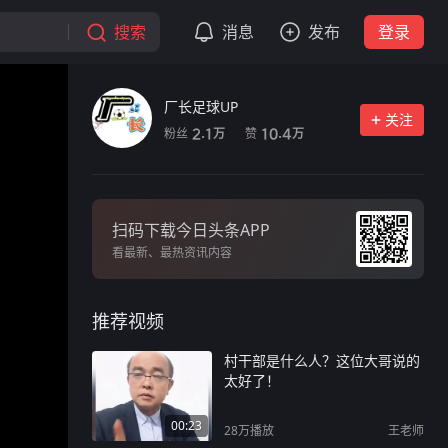
搜索
消息
发布
登录
厂长足球UP
关注
粉丝
赞
2.1
10.4
万
万
扫码下载今日头条APP
看最新、最热资讯内容
推荐视频
村干部是什么人？这位大哥说的
太好了！
00:23
28万
播放
王老师