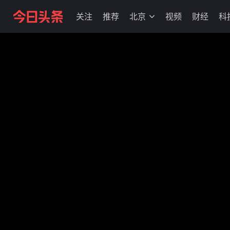
关注
推荐
北京
视频
财经
科