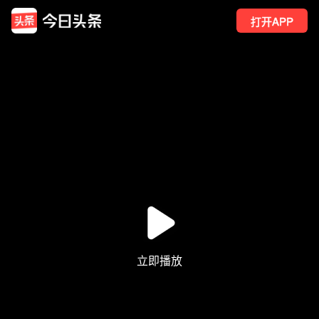
打开APP
6888
点赞
519
转发