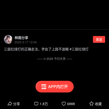
林雨分享
关注
2025-3-17 12:44
三层红绿灯的正确走法，学会了上路不迷糊 #三层红绿灯
—— ©
2026
今日头条
——
APP内打开
分享
1.8万
6888
收藏