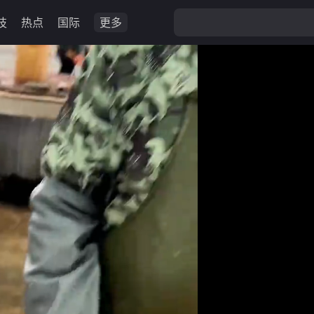
技
热点
国际
更多