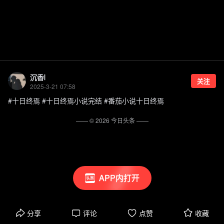
沉香l
关注
2025-3-21 07:58
#十日终焉 #十日终焉小说完结 #番茄小说十日终焉
—— ©
2026
今日头条
——
APP内打开
分享
评论
点赞
收藏