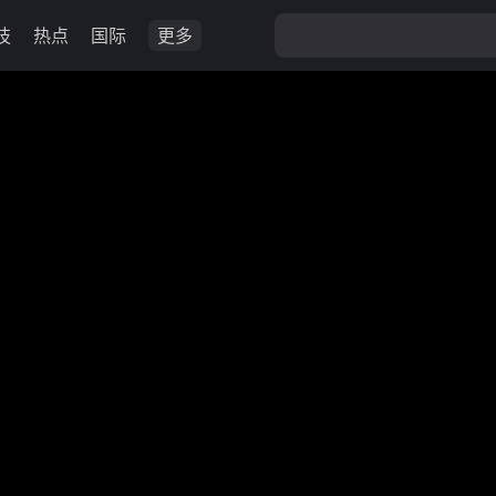
技
热点
国际
更多