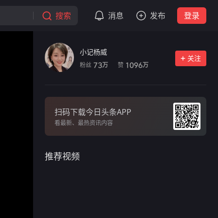
搜索
消息
发布
登录
小记杨威
关注
粉丝
赞
73
1096
万
万
扫码下载今日头条APP
看最新、最热资讯内容
推荐视频