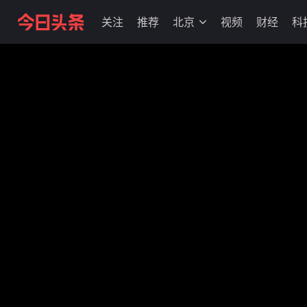
关注
推荐
北京
视频
财经
科