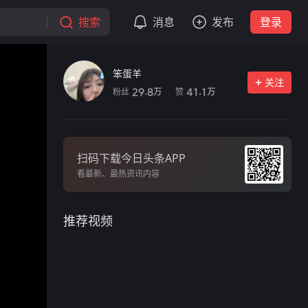
搜索
消息
发布
登录
笨蛋羊
关注
粉丝
赞
29.8
41.1
万
万
扫码下载今日头条APP
看最新、最热资讯内容
推荐视频