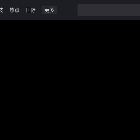
技
热点
国际
更多