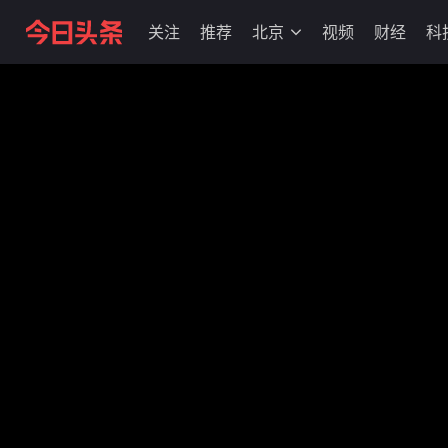
关注
推荐
北京
视频
财经
科