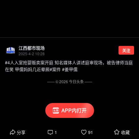
江西都市现场
关注
2025-4-2 10:28
#4人入室抢婴贩卖案开庭 知名媒体人讲述庭审现场，被告律师当庭
在笑 甲儒妈妈几近晕厥#案件 #姜甲儒
—— ©
2026
今日头条
——
APP内打开
分享
1
91
收藏