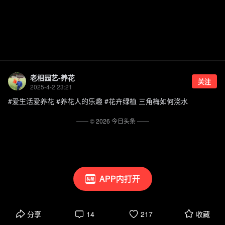
老相园艺-养花
关注
2025-4-2 23:21
#爱生活爱养花 #养花人的乐趣 #花卉绿植 三角梅如何浇水
—— ©
2026
今日头条
——
APP内打开
分享
14
217
收藏