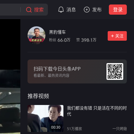
搜索
消息
发布
登录
黑豹懂车
关注
粉丝
赞
66.0
398.1
万
万
扫码下载今日头条APP
看最新、最热资讯内容
推荐视频
我们都没有错 只是活在不同的时
代
00:30
51万
播放
一只烤翅