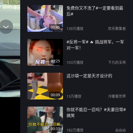
免费你又不洗了#一定要看到最
后#
00:45
139万
播放
欢乐聚集者
#反将一军# 🔥 挑战将军，一军
对一军！
00:25
103万
播放
下凡的玉帝
这沙袋一定是天才设计的
00:09
13万
播放
冷暖看世界
你就不能忍一忍吗？#夫妻日常#
搞笑
00:31
182万
播放
焱焱焱