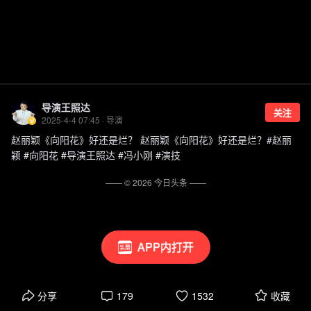
导演王照达
关注
2025-4-4 07:45 · 导演
赵丽颖《向阳花》好还是烂？ 赵丽颖《向阳花》好还是烂？#赵丽
颖 #向阳花 #导演王照达 #冯小刚 #演技
—— ©
2026
今日头条
——
APP内打开
分享
179
1532
收藏