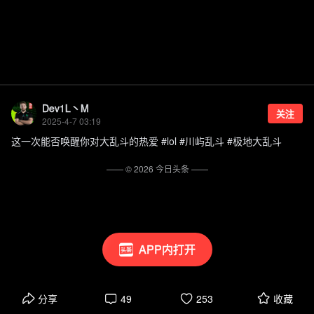
Dev1L丶M
关注
2025-4-7 03:19
这一次能否唤醒你对大乱斗的热爱 #lol #川屿乱斗 #极地大乱斗
—— ©
2026
今日头条
——
APP内打开
分享
49
253
收藏