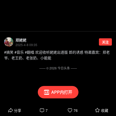
郑姥姥
关注
2025-4-8 09:35
#搞笑 #音乐 #翻唱 欢迎收听姥姥出道版 郎的诱惑 特邀嘉宾：郑老
爷、老王奶、老张奶、小能能
—— ©
2026
今日头条
——
APP内打开
分享
7
76
收藏