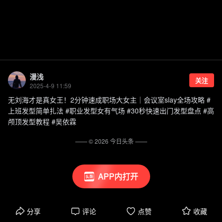
漫浅
关注
2025-4-9 11:59
无刘海才是真女王！2分钟速成职场大女主｜会议室slay全场攻略 #
上班发型简单扎法 #职业发型女有气场 #30秒快速出门发型盘点 #高
颅顶发型教程 #吴依霖
—— ©
2026
今日头条
——
APP内打开
分享
评论
点赞
收藏