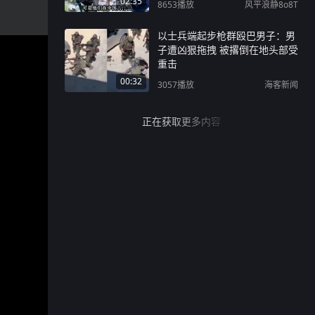
02:35
8653
播放
风平浪静8o8T
以士兵端起步枪群殴巴男子：男
子遭凶狠拖拽 被撂倒在地头部受
重击
00:32
3057
播放
海客新闻
正在获取更多内容