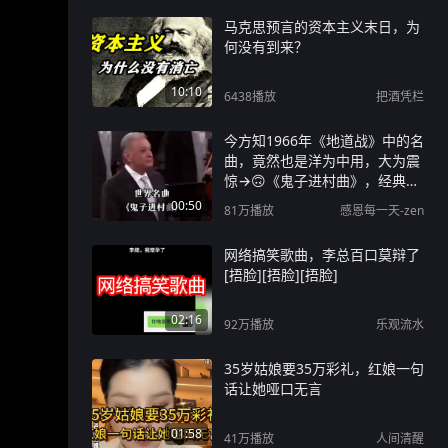
马克思预言的资本主义末日，为
何没有到来？
10:10
6438
播放
把酒凭栏
今方知1966年《地道战》中的名
曲，竟然也是洋为中用，大为震
惊→🙃《鬼子进村曲》，经典名
曲震撼人心！
00:50
81万
播放
感恩每一天-zen
网络搞笑歌曲，李总百口莫辩了
[捂脸][捂脸][捂脸]
02:16
92万
播放
乐观流水
35岁姑娘要35万彩礼，红娘一句
话让她哑口无言
01:58
41万
播放
人间清醒