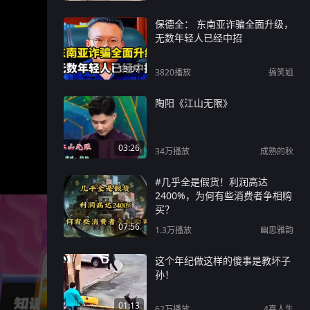
保德全： 东南亚诈骗全面升级，
无数年轻人已经中招
13:07
3820
播放
搞笑姐
陶阳《江山无限》
03:26
34万
播放
成熟的秋
#几乎全是假货！利润高达
2400%，为何有些消费者争相购
买？
07:56
1.3万
播放
幽思雅韵
这个年纪做这样的傻事是教坏子
孙！
01:13
62万
播放
4喜人生