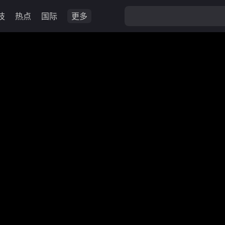
技
热点
国际
更多