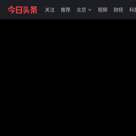
关注
推荐
北京
视频
财经
科