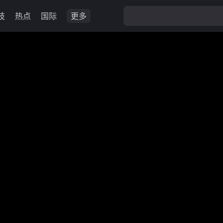
技
热点
国际
更多