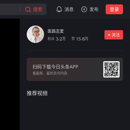
搜索
消息
发布
登录
医路志爱
关注
粉丝
赞
3.2
15.8
万
万
扫码下载今日头条APP
看最新、最热资讯内容
推荐视频