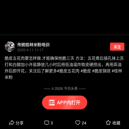
传统桂林米粉培训
关注
2025-4-11 11:17
脆皮五花肉要怎样做.才能确保他脆三天 方法：五花煮后插孔抹上苏
打和白醋加小许盐静放几小时后用低油温炸致皮硬捞出，再用高油
炸后即开花，关注后了解更多#脆皮五花肉 #脆皮 #脆皮锅烧 #桂林
米粉
—— ©
2026
今日头条
——
APP内打开
分享
3
24
收藏