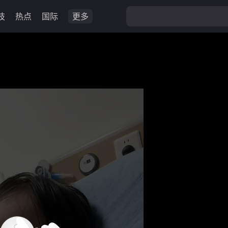
技
热点
国际
更多