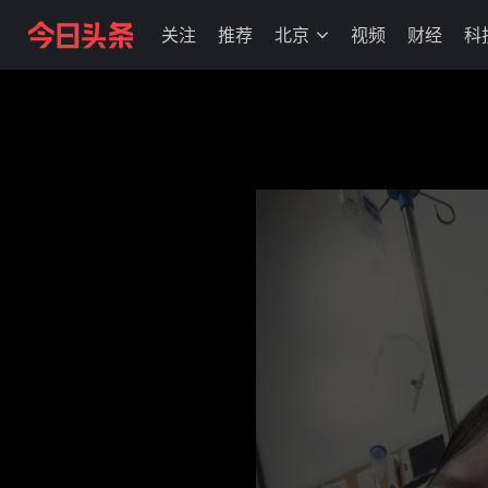
关注
推荐
北京
视频
财经
科