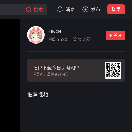
搜索
消息
发布
登录
6INCH
关注
粉丝
赞
5530
15.1
万
扫码下载今日头条APP
看最新、最热资讯内容
推荐视频