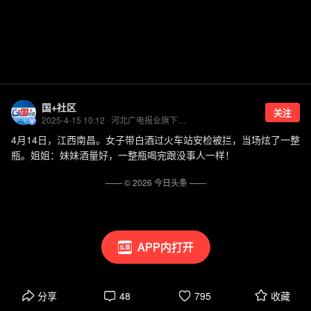
国+社区
关注
2025-4-15 10:12 · 河北广电报业旗下融媒体官方账号
4月14日，江西南昌。女子带白酒过火车站安检被拦，当场炫了一整
瓶。姐姐：妹妹酒量好，一整瓶喝完跟没事人一样！
—— ©
2026
今日头条
——
APP内打开
分享
48
795
收藏