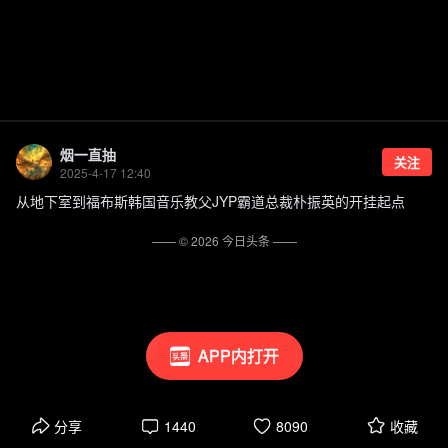
烟一直抽
关注
2025-4-17 12:40
从地下室到福布斯韩国音乐教父JYP霸道总裁朴振英的开挂起点
—— ©
2026
今日头条
——
APP内打开
分享
1440
8090
收藏