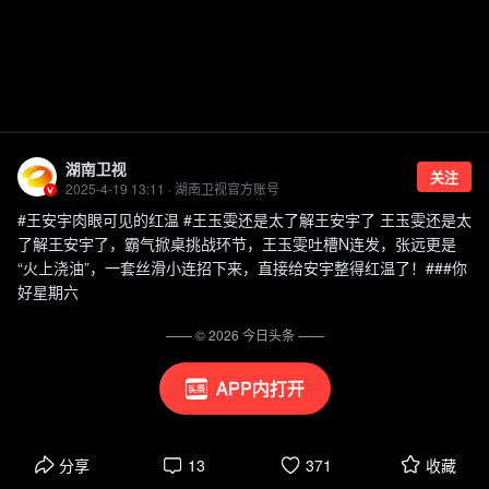
湖南卫视
关注
2025-4-19 13:11 · 湖南卫视官方账号
#王安宇肉眼可见的红温 #王玉雯还是太了解王安宇了 王玉雯还是太
了解王安宇了，霸气掀桌挑战环节，王玉雯吐槽N连发，张远更是
“火上浇油”，一套丝滑小连招下来，直接给安宇整得红温了！###你
好星期六
—— ©
2026
今日头条
——
APP内打开
分享
13
371
收藏