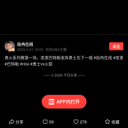
段冉在线
关注
2025-4-21 10:03 · 知名NBA主播
勇火系列赛第一场，库里巴特勒发挥勇士先下一城 #段冉在线 #库里
#巴特勒 #nba #勇士vs火箭
—— ©
2026
今日头条
——
APP内打开
分享
59
276
收藏