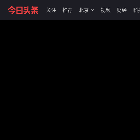
关注
推荐
北京
视频
财经
科