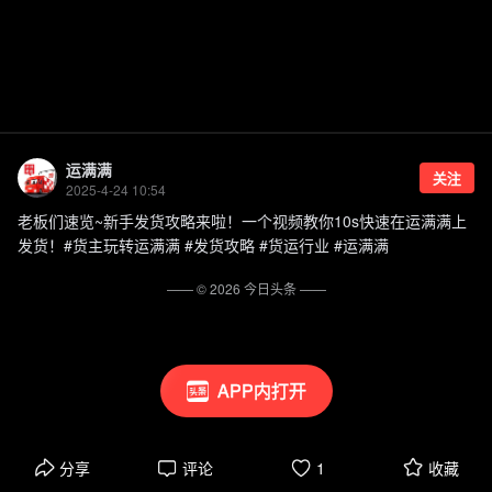
运满满
关注
2025-4-24 10:54
老板们速览~新手发货攻略来啦！一个视频教你10s快速在运满满上
发货！#货主玩转运满满 #发货攻略 #货运行业 #运满满
—— ©
2026
今日头条
——
APP内打开
分享
评论
1
收藏