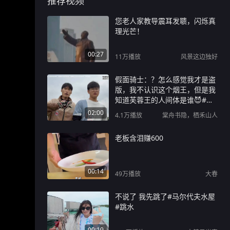
推荐视频
您老人家教导震耳发聩，闪烁真
理光芒！
00:27
11万
播放
风景这边独好
假面骑士：？怎么感觉我才是盗
版，我不认识这个烟王，但是我
知道芙蓉王的人间体是谁😈#今
天有什么好笑#
02:00
4.1万
播放
棠舟书隐，栖禾山人
老板含泪赚600
00:14
49万
播放
大春
不说了 我先跳了#马尔代夫水屋
#跳水
00:19