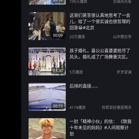
106万
播放
古镇风光客
这哥们甚至很认真地思考了一会
儿，给了一个很实诚也很哲理的
回答😀#北京
00:09
20万
播放
山中憩古亭
孩子婚礼，喜公公喜婆婆抢尽了
风头，婚礼成了广场舞重灾区。
03:30
5万
播放
岁岁安澜
后排的直接……
00:15
4174
播放
你若安好便是晴天
一封「精神小伙」的信： 《致我
十年未见的妈妈》#人间观察计
划