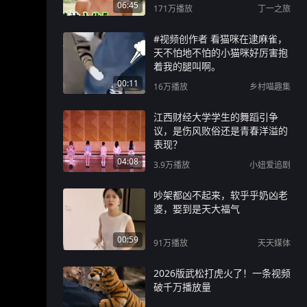
06:45
171万
播放
丁一之旅
#视频创作者 看猫咪在逮麻雀，
天不怕地不怕的小猫咪好厉害抱
着我的腿叫啊。
00:11
16万
播放
乡村喵趣集
江西财经大学学生的舞蹈引争
议，是伤风败俗还是青春洋溢的
表现？
04:08
3.9万
播放
小妞爱追剧
吵架都凶不起来，软乎乎奶凶老
婆，娶到是天大福气
00:59
91万
播放
天天媒体
2026版武松打虎火了！一条视频
破千万播放量