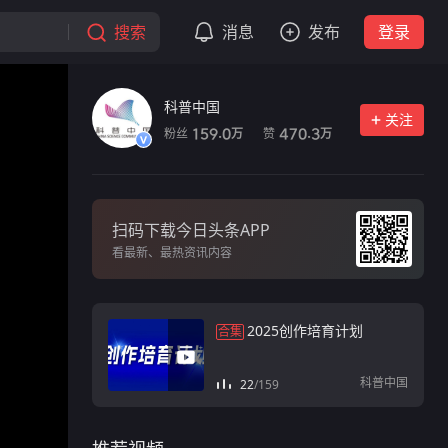
搜索
消息
发布
登录
科普中国
关注
粉丝
赞
159.0
470.3
万
万
扫码下载今日头条APP
看最新、最热资讯内容
2025创作培育计划
合集
科普中国
22
/
159