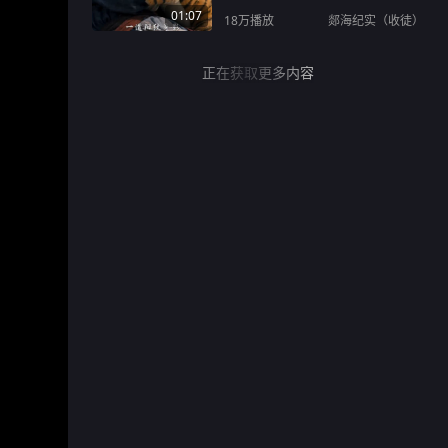
01:07
18万
播放
郯海纪实（收徒）
正在获取更多内容