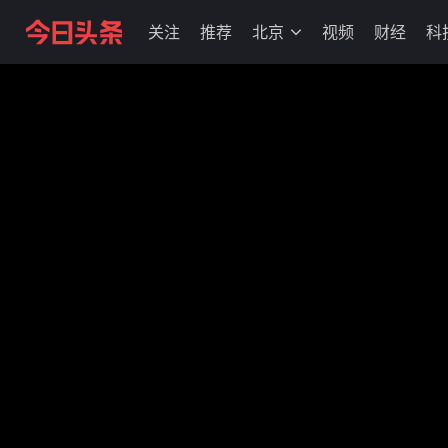
关注
推荐
北京
视频
财经
科