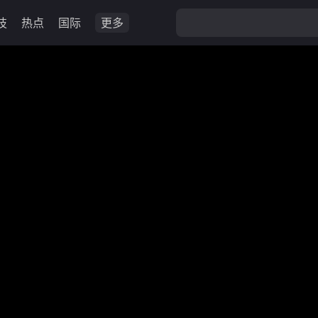
技
热点
国际
更多