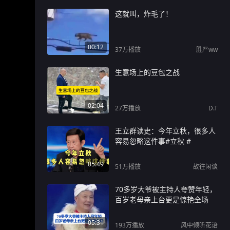
这就叫，炸毛了！
00:12
37万
播放
胜严ww
生意场上的豆包之战
02:04
27万
播放
D.T
王立群读史：今年立秋，很多人
容易忽略这件事#立秋 #
05:49
51万
播放
故往闲谈
70多岁大爷被主持人夸赞年轻，
百岁老母亲上台更是惊艳全场
05:31
193万
播放
风中倾听花语