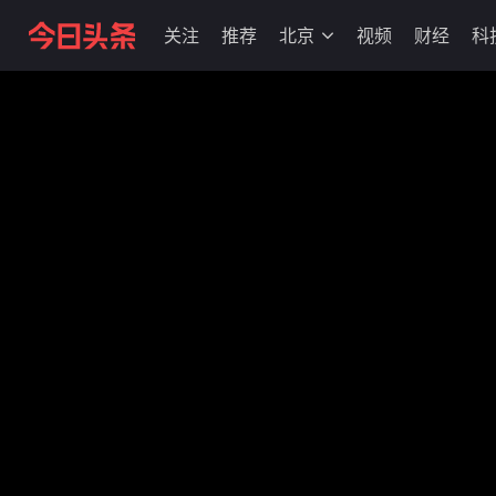
关注
推荐
北京
视频
财经
科