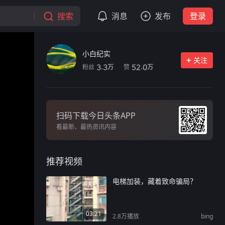
搜索
消息
发布
登录
小白纪实
关注
粉丝
赞
3.3
52.0
万
万
扫码下载今日头条APP
看最新、最热资讯内容
推荐视频
电梯加装，藏着致命骗局？
03:21
2.8万
播放
bing