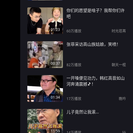
你们的愿望是啥子？我帮你们许
吧
01:23
60万
播放
时光荏苒
张菲采访高山族姑娘，笑喷！
00:37
82万
播放
朝天一棍
一开嗓便见功力，韩红高音如山
河奔涌震撼🎵！
01:34
17万
播放
晚吟
儿子竟然让我滚…
11:59
14万
播放
lili