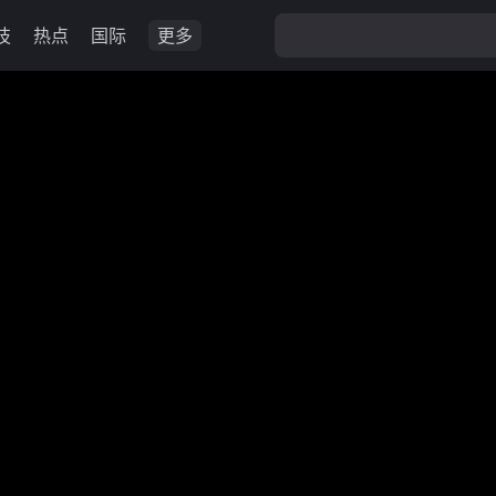
技
热点
国际
更多