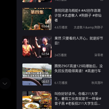
景阳冈逮乌梢蛇4 #AI创作浪潮
计划 #太虚散人 #狗肠子 #修仙
者
02:04
4.6万
播放
太虚散人&amp;狗肠子
果然 只要看的人开心，就是好节
目！
02:54
24万
播放
柒零君
腾势Z9GT高速125码爆胎后，没
失控反而稳得离谱！#高速行车
00:57
6.1万
播放
秋风落叶
叫你好好读书，你看211大学
生，暑假工伙食就是不一样😁#
曾子茜 #老板招211大学生后退
掉孩子暑假班 #长沙 #暑假工 #