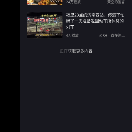
00:09
24万
播放
天空的誓言
暑假工的正确打开方式
夜里23点的济南西站，停满了忙
碌了一天准备返回动车所休息的
列车
00:20
4万
播放
iCRH一直在路上
正在获取更多内容