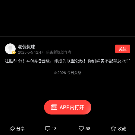
老侃侃球
关注
2025-5-5 12:47 · 头条新锐创作者
狂胜51分！4-0横扫晋级，却成为联盟公敌！你们确实不配拿总冠军
—— ©
2026
今日头条
——
APP内打开
分享
13
58
收藏