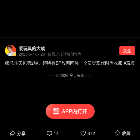
爱玩具的大成
关注
2025-5-7 07:26 · 优质少儿领域创作者
哪吒斗天包第2弹，超稀有BP敖丙回眸，全员穿现代时尚衣服 #玩具
—— ©
2026
今日头条
——
APP内打开
分享
14
372
收藏