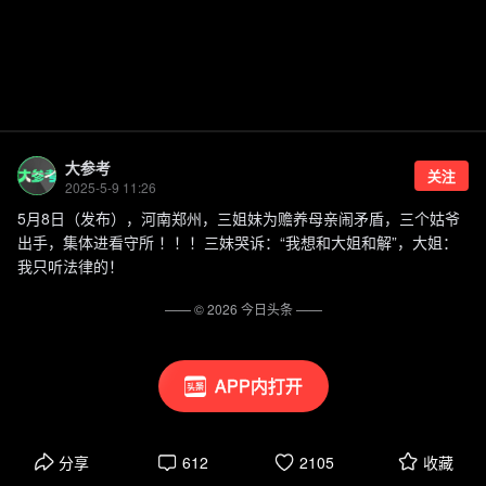
大参考
关注
2025-5-9 11:26
5月8日（发布），河南郑州，三姐妹为赡养母亲闹矛盾，三个姑爷
出手，集体进看守所 ！！！三妹哭诉：“我想和大姐和解”，大姐：
我只听法律的！
—— ©
2026
今日头条
——
APP内打开
分享
612
2105
收藏