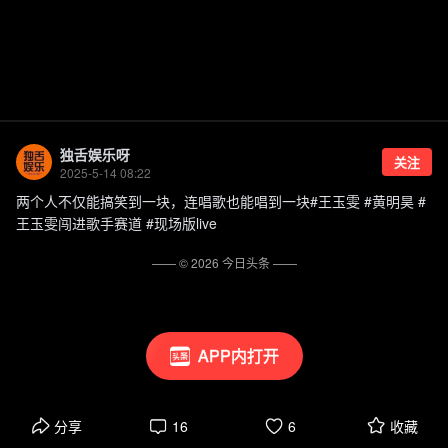
独舌娱乐呀
关注
2025-5-14 08:22
两个人不仅能搞笑到一块，连唱歌也能唱到一块#王玉雯 #黄明昊 #
王玉雯闯进歌手赛道 #现场版live
—— ©
2026
今日头条
——
APP内打开
分享
16
6
收藏