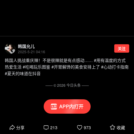
韩国允儿
关注
2025-5-21 04:16
韩国人挑战重庆辣！不是很辣就是有点感动…… #用有温度的方式
热爱生活 #吃喝玩乐图鉴 #开胃解馋的美食安排上了 #心动打卡指南
#夏天的味道在抖音
—— ©
2026
今日头条
——
APP内打开
分享
213
973
收藏