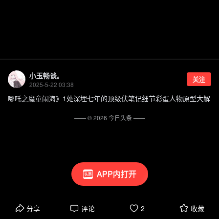
小玉畅谈。
关注
2025-5-22 03:38
哪吒之魔童闹海》1处深埋七年的顶级伏笔记细节彩蛋人物原型大解
—— ©
2026
今日头条
——
APP内打开
分享
评论
2
收藏