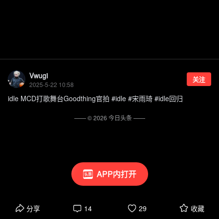
Vwugi
关注
2025-5-22 10:58
idle MCD打歌舞台Goodthing官拍 #idle #宋雨琦 #idle回归
—— ©
2026
今日头条
——
APP内打开
分享
14
29
收藏