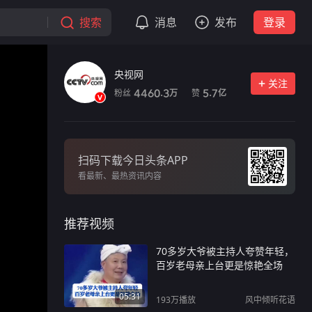
搜索
消息
发布
登录
央视网
关注
粉丝
赞
4460.3
5.7
万
亿
扫码下载今日头条APP
看最新、最热资讯内容
推荐视频
70多岁大爷被主持人夸赞年轻，
百岁老母亲上台更是惊艳全场
05:31
193万
播放
风中倾听花语