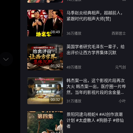
马季赵炎经典相声，超越前人，
紧跟时代的相声大师[赞]
08:49
36万
播放
西郭居士
英国学者研究毛泽东一辈子，给
出评价让西方学界集体沉默
01:32
49万
播放
元气创
韩杰案一出，这个影视片段再次
大火 韩杰案一出，医疗圈一片哗
然，当年的影视片段的含金量再
次提升#韩杰 #医生#防御性医疗
00:32
31万
播放
小叶
景阳冈逮乌梢蛇4 #AI创作浪潮
计划 #太虚散人 #狗肠子 #修仙
者