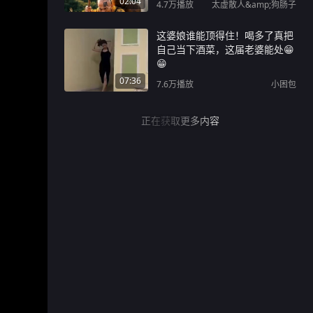
02:04
4.7万
播放
太虚散人&amp;狗肠子
这婆娘谁能顶得住！喝多了真把
自己当下酒菜，这届老婆能处😁
😁
07:36
7.6万
播放
小困包
正在获取更多内容