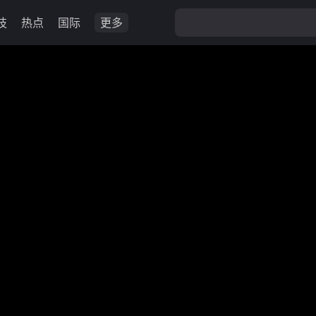
技
热点
国际
更多