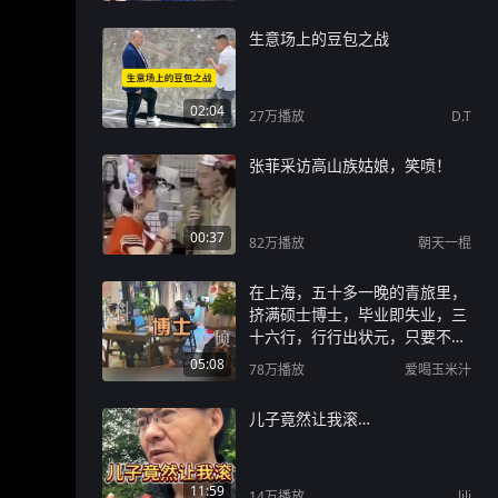
生意场上的豆包之战
02:04
27万
播放
D.T
张菲采访高山族姑娘，笑喷！
00:37
82万
播放
朝天一棍
在上海，五十多一晚的青旅里，
挤满硕士博士，毕业即失业，三
十六行，行行出状元，只要不轻
言放弃，终会有出头之日！
05:08
78万
播放
爱喝玉米汁
儿子竟然让我滚…
11:59
14万
播放
lili