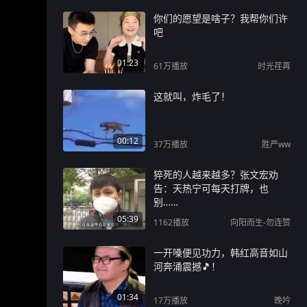
你们的愿望是啥子？我帮你们许
吧
01:23
61万
播放
时光荏苒
这就叫，炸毛了！
00:12
37万
播放
胜严ww
猝死的人越来越多？张文宏劝
告：天热宁可每天打牌，也
别……
05:39
1162
播放
向阳而生-勿连赞
一开嗓便见功力，韩红高音如山
河奔涌震撼🎵！
01:34
17万
播放
晚吟