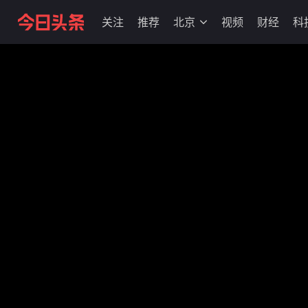
关注
推荐
北京
视频
财经
科