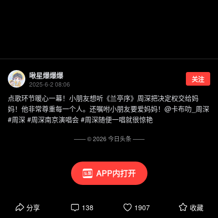
啾星爆爆爆
关注
2025-6-2 08:06
点歌环节暖心一幕！小朋友想听《兰亭序》周深把决定权交给妈
妈！他非常尊重每一个人。还嘱咐小朋友要爱妈妈！@卡布叻_周深
#周深 #周深南京演唱会 #周深随便一唱就很惊艳
—— ©
2026
今日头条
——
APP内打开
分享
138
1907
收藏