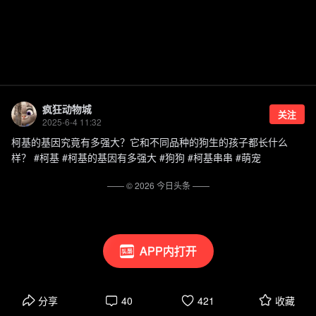
疯狂动物城
关注
2025-6-4 11:32
柯基的基因究竟有多强大？它和不同品种的狗生的孩子都长什么
样？ #柯基 #柯基的基因有多强大 #狗狗 #柯基串串 #萌宠
—— ©
2026
今日头条
——
APP内打开
分享
40
421
收藏