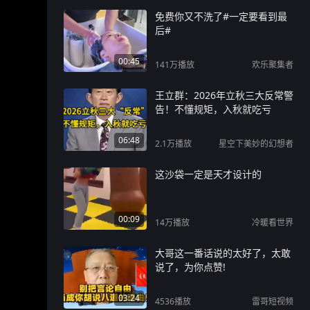
免费你又不洗了#一定要看到最
后#
00:45
141万
播放
欢乐聚集者
王立群：2026年立秋三大反常警
告！不懂规矩，入秋就吃亏
06:48
2.1万
播放
星空下美妙的幻想者
这沙袋一定是天才设计的
00:09
14万
播放
冷暖看世界
大哥这一番话说的太好了，太敢
说了，为你点赞!
03:24
4536
播放
雷哥短视频