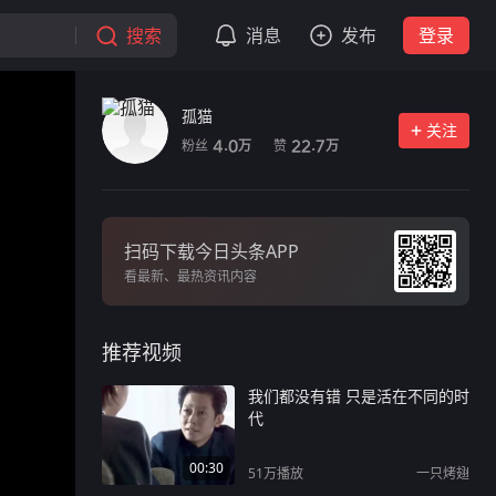
搜索
消息
发布
登录
孤猫
关注
粉丝
赞
4.0
22.7
万
万
扫码下载今日头条APP
看最新、最热资讯内容
推荐视频
我们都没有错 只是活在不同的时
代
00:30
51万
播放
一只烤翅