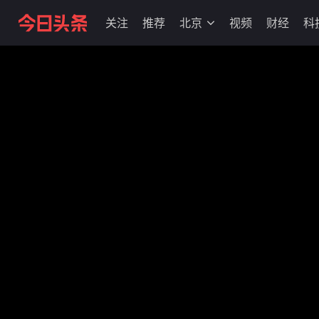
关注
推荐
北京
视频
财经
科