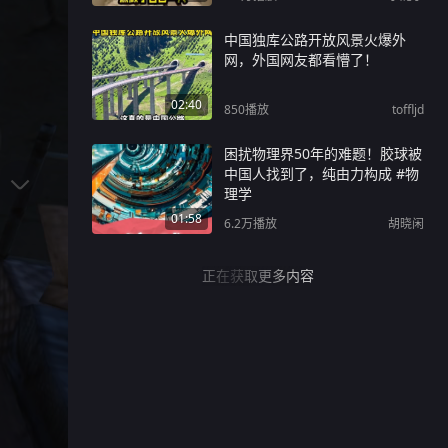
人工智能集成到黑板本身。我们
面前有一整代人从第一天起就以
中国独库公路开放风景火爆外
互动方式学习
网，外国网友都看懵了！
02:40
850
播放
toffljd
困扰物理界50年的难题！胶球被
中国人找到了，纯由力构成 #物
理学
01:58
6.2万
播放
胡晓闲
正在获取更多内容