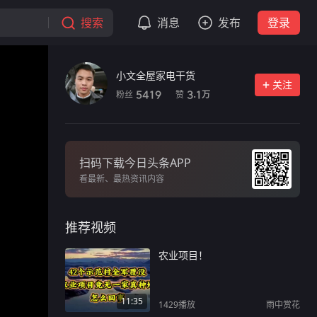
搜索
消息
发布
登录
小文全屋家电干货
关注
粉丝
赞
5419
3.1
万
扫码下载今日头条APP
看最新、最热资讯内容
推荐视频
农业项目！
11:35
1429
播放
雨中赏花