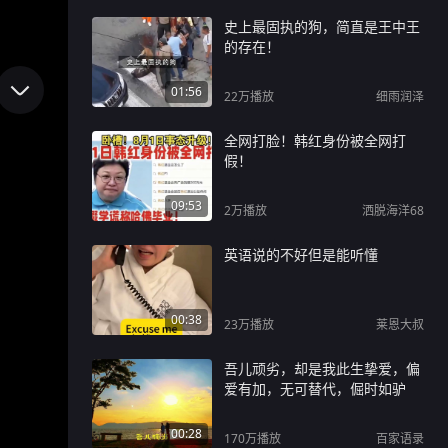
史上最固执的狗，简直是王中王
的存在！
01:56
22万
播放
细雨润泽
全网打脸！韩红身份被全网打
假！
09:53
2万
播放
洒脱海洋68
英语说的不好但是能听懂
00:38
23万
播放
莱恩大叔
吾儿顽劣，却是我此生挚爱，偏
爱有加，无可替代，倔时如驴
00:28
170万
播放
百家语录