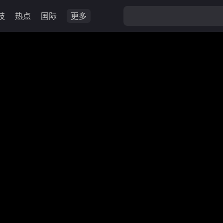
技
热点
国际
更多