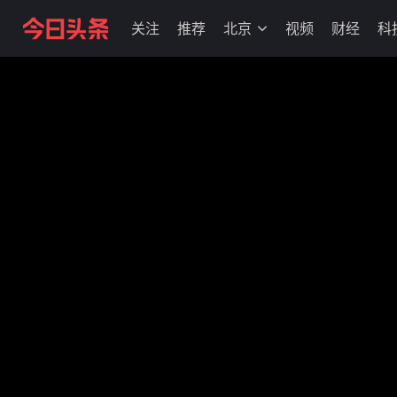
关注
推荐
北京
视频
财经
科