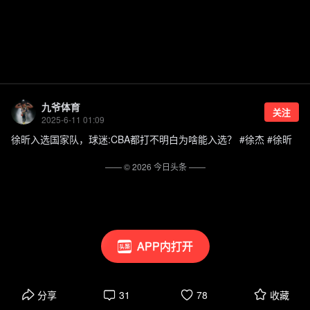
九爷体育
关注
2025-6-11 01:09
徐昕入选国家队，球迷:CBA都打不明白为啥能入选？ #徐杰 #徐昕
—— ©
2026
今日头条
——
APP内打开
分享
31
78
收藏