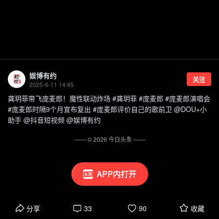
娱博有约
关注
2025-6-11 14:45
龚玥菲带飞庞麦郎！魔性联动炸场 #龚玥菲 #庞麦郎 #庞麦郎演唱会
#庞麦郎时隔9个月宣布复出 #庞麦郎评价自己的歌前卫 @DOU+小
助手 @抖音短视频 @娱博有约
—— ©
2026
今日头条
——
APP内打开
分享
33
90
收藏