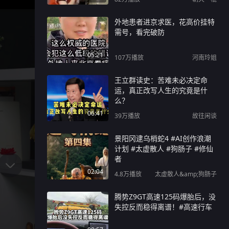
外地患者进京求医，花高价挂特
需号，看完破防
05:21
107万
播放
河南玲姐
王立群读史：苦难未必决定命
运，真正改写人生的究竟是什
么？
06:41
39万
播放
故往闲谈
景阳冈逮乌梢蛇4 #AI创作浪潮
计划 #太虚散人 #狗肠子 #修仙
者
02:04
4.8万
播放
太虚散人&amp;狗肠子
腾势Z9GT高速125码爆胎后，没
失控反而稳得离谱！#高速行车