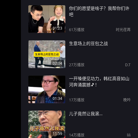
你们的愿望是啥子？我帮你们许
吧
01:23
61万
播放
时光荏苒
生意场上的豆包之战
02:04
27万
播放
D.T
一开嗓便见功力，韩红高音如山
河奔涌震撼🎵！
01:34
17万
播放
晚吟
儿子竟然让我滚…
11:59
14万
播放
lili