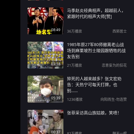
马季赵炎经典相声，超越前人，
紧跟时代的相声大师[赞]
08:49
36万
播放
西郭居士
1985年原27军80师撤离老山战
场到麻栗坡烈士陵园跟牺牲的战
友告别
03:18
21万
播放
恣意妄为的狂花
猝死的人越来越多？张文宏劝
告：天热宁可每天打牌，也
别……
05:39
1236
播放
向阳而生-勿连赞
张菲采访高山族姑娘，笑喷！
00:37
82万
播放
朝天一棍