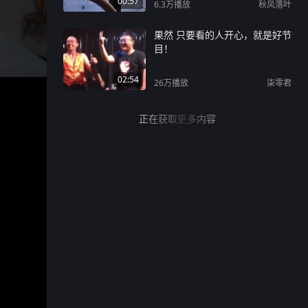
00:57
6.3万
播放
秋风落叶
果然 只要看的人开心，就是好节
目！
02:54
26万
播放
柒零君
正在获取更多内容