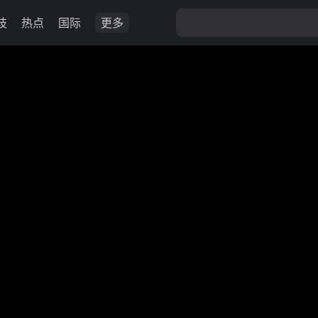
技
热点
国际
更多