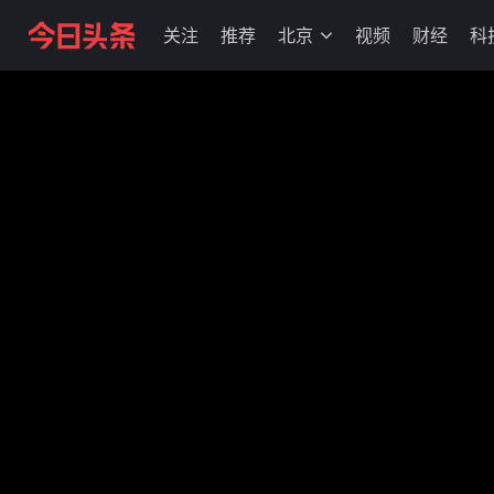
关注
推荐
北京
视频
财经
科