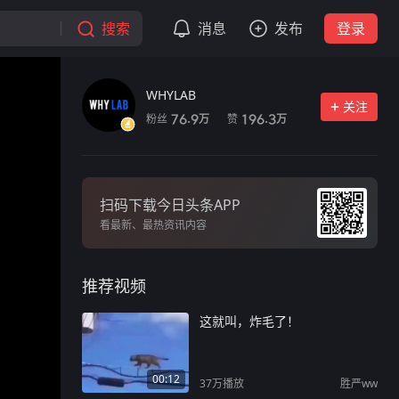
搜索
消息
发布
登录
WHYLAB
关注
粉丝
赞
76.9
196.3
万
万
扫码下载今日头条APP
看最新、最热资讯内容
推荐视频
这就叫，炸毛了！
00:12
37万
播放
胜严ww