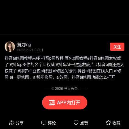
努力ing
关注
2025-6-21 07:01
抖音ai修图教程来喽 抖音p图教程 豆包p图教程#抖音ai修图太权威
了 #抖音p图你的名字叫权威 #抖音AI一键拯救废片 #抖音p图还是太
权威了 #即梦ai 豆包ai修图 ai修图关键词 抖音ai修图在线入口 ai修
图 ai一键修图，ai智能修图，ai改图，抖音ai修图功能怎么打开
—— ©
2026
今日头条
——
APP内打开
分享
评论
点赞
收藏