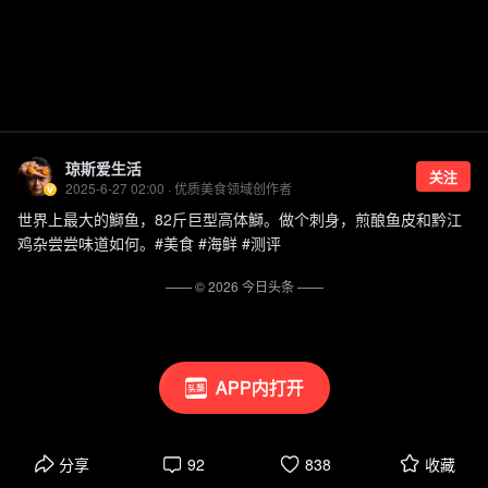
琼斯爱生活
关注
2025-6-27 02:00 · 优质美食领域创作者
世界上最大的鰤鱼，82斤巨型高体鰤。做个刺身，煎酿鱼皮和黔江
鸡杂尝尝味道如何。#美食 #海鲜 #测评
—— ©
2026
今日头条
——
APP内打开
分享
92
838
收藏