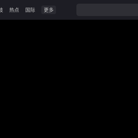
技
热点
国际
更多