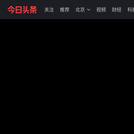
关注
推荐
北京
视频
财经
科