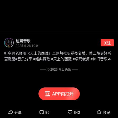
迪哥音乐
关注
2025-6-28 10:01
听卓玛老师唱《天上的西藏》全网热推听觉盛宴版，第二段更好听
更激昂#音乐分享 #经典藏歌 #天上的西藏 #卓玛老师 #热门音乐🔥
—— ©
2026
今日头条
——
APP内打开
分享
95
842
收藏