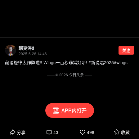
瑞克涛tt
关注
2025-6-28 14:46
藏语旋律太作弊啦!! Wings一百秒非常好听! #新说唱2025#wings
—— ©
2026
今日头条
——
APP内打开
分享
43
498
收藏