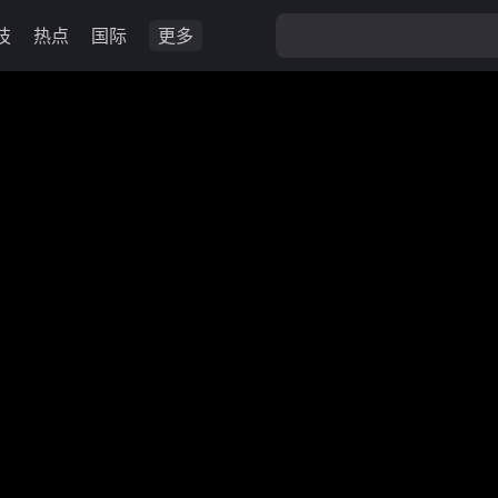
技
热点
国际
更多