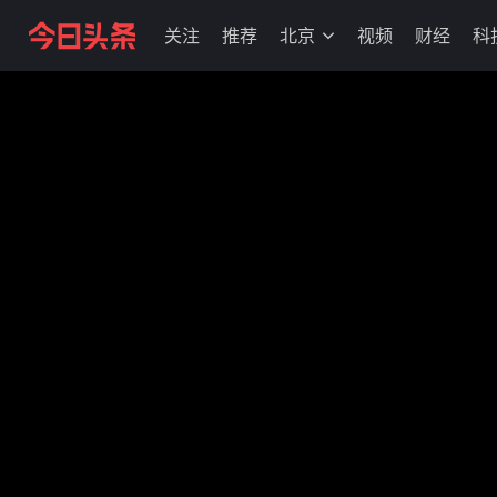
关注
推荐
北京
视频
财经
科